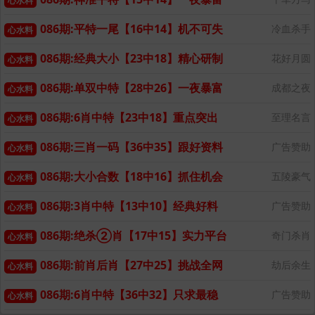
心水料
086期:平特一尾【16中14】机不可失
冷血杀手
心水料
086期:经典大小【23中18】精心研制
花好月圆
心水料
086期:单双中特【28中26】一夜暴富
成都之夜
心水料
086期:6肖中特【23中18】重点突出
至理名言
心水料
086期:三肖一码【36中35】跟好资料
广告赞助
心水料
086期:大小合数【18中16】抓住机会
五陵豪气
心水料
086期:3肖中特【13中10】经典好料
广告赞助
心水料
086期:绝杀②肖【17中15】实力平台
奇门杀肖
心水料
086期:前肖后肖【27中25】挑战全网
劫后余生
心水料
086期:6肖中特【36中32】只求最稳
广告赞助
心水料