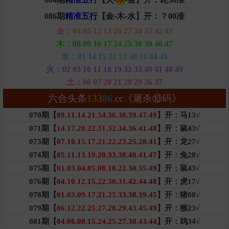
【金-木-水】
086期
精准五行
开：
？00
准
金：04 05 12 13 26 27 34 35 42 43
木：08 09 16 17 24 25 38 39 46 47
水：01 14 15 22 23 30 31 44 45
火：02 03 10 11 18 19 32 33 40 41 48 49
土：06 07 20 21 28 29 36 37
六合头条
133
86
.
cc
《屠杀⑩码》
070期【
09.11.14.21.34.36.38.39.47.49
】开
：
马13√
071期【
14.17.20.22.31.32.34.36.41.48
】开
：
鼠43√
073期【
07.10.15.17.21.22.23.25.28.41
】开
：
龙27√
074期【
05.11.13.19.20.33.38.40.41.47
】开
：
兔28√
075期【
01.03.04.05.08.18.22.30.35.49
】开
：
鼠43√
076期【
04.10.12.15.22.30.31.42.44.48
】开
：
虎17√
078期【
01.03.09.17.21.25.33.38.39.45
】开
：
猪08√
079期【
06.12.22.25.27.28.29.43.45.49
】开
：
猴23√
081期【
04.06.08.15.24.25.27.30.43.44
】开
：
鸡34√