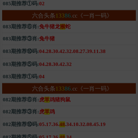
085期推荐①码:
02
六合头条
133
8
6.
c
c
《一肖一码》
083期推荐⑥肖:
兔牛猪龙
猴
蛇
083期推荐③肖
:
兔牛猪
083期推荐⑩码:
04.28.30.42.32.08.27.39.11.38
083期推荐⑤码:
04.28.30.42.32
083期推荐①码:
04
六合头条
133
8
6.
c
c
《一肖一码》
082期推荐⑥肖:
虎
羊
鸡猪狗鼠
082期推荐③肖
:
虎
羊
鸡
082期推荐⑩码:
05.17.36.
48
.34.10.32.08.45.19
082期推荐⑤码:
05.17.36.
48
.34