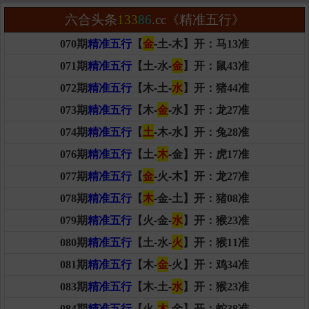
六合头条
133
86
.
cc
《精准五行》
【
金
-土-木】
070期
精准五行
开：
马13
准
【土-水-
金
】
071期
精准五行
开：
鼠43
准
【木-土-
水
】
072期
精准五行
开：
猪44
准
【木-
金
-水】
073期
精准五行
开：
龙27
准
【
土
-木-水】
074期
精准五行
开：
兔28
准
【土-
木
-金】
076期
精准五行
开：
虎17
准
【
金
-火-木】
077期
精准五行
开：
龙27
准
【
木
-金-土】
078期
精准五行
开：
猪08
准
【火-金-
水
】
079期
精准五行
开：
猴23
准
【土-水-
火
】
080期
精准五行
开：
猴11
准
【木-
金
-火】
081期
精准五行
开：
鸡34
准
【木-土-
水
】
083期
精准五行
开：
猴23
准
【火-
木
-金】
084期
精准五行
开：
蛇38
准