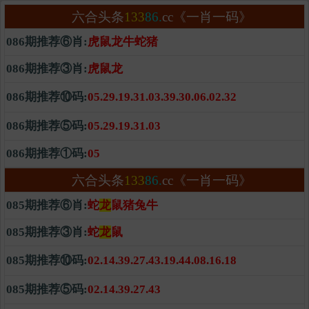
六合头条
133
8
6.
c
c
《一肖一码》
086期推荐⑥肖:
虎鼠龙牛蛇猪
086期推荐③肖
:
虎鼠龙
086期推荐⑩码:
05.29.19.31.03.39.30.06.02.32
086期推荐⑤码:
05.29.19.31.03
086期推荐①码:
05
六合头条
133
8
6.
c
c
《一肖一码》
085期推荐⑥肖:
蛇
龙
鼠猪兔牛
085期推荐③肖
:
蛇
龙
鼠
085期推荐⑩码:
02.14.39.27.43.19.44.08.16.18
085期推荐⑤码:
02.14.39.27.43