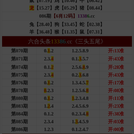
鼠【07.19】鸡【10.46】牛【06.42】
龙
【15.27】虎【05.29】猪【08.44】
086期
【6肖12码】
1338
6.
cc
兔【28.40】狗【33.45】蛇【02.38】
羊【36.48】猴【11.35】鼠【07.31】
六合头条
133
86.
c
c
《三头五尾》
第070期
0.
1
.2
1.2.5.8.9
开:13准
第071期
2.3.
4
0.1.
3
.5.7
开:43准
第074期
0.1.
2
2.5.6.
8
.9
开:28准
第075期
2.3.
4
0.2.
3
.6.8
开:43准
第076期
0.
1
.2
1.3.4.5.
7
开:17准
第078期
0
.2.3
1.2.5.6.
8
开:08准
第080期
0.
1
.2
1
.2.3.4.8
开:11准
第083期
1.
2
.4
2.4.5.6.9
开:23准
第084期
0.1.2
0.2.3.4.
8
开:38准
第085期
2.3.4
1.
3
.4.5.9
开:03准
第086期
1.2.3
0.1.2.4.7
开:00准