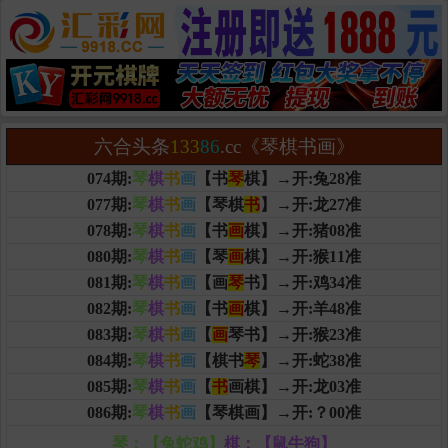
六合头条
133
86
.
cc
《琴棋书画》
074期:
琴
棋
书
画
【书
琴
棋】→开:兔28准
077期:
琴
棋
书
画
【琴棋
书
】→开:龙27准
078期:
琴
棋
书
画
【书
画
棋】→开:猪08准
080期:
琴
棋
书
画
【琴
画
棋】→开:猴11准
081期:
琴
棋
书
画
【画
琴
书】→开:鸡34准
082期:
琴
棋
书
画
【书
画
棋】→开:羊48准
083期:
琴
棋
书
画
【
画
琴书】→开:猴23准
084期:
琴
棋
书
画
【棋书
琴
】→开:蛇38准
085期:
琴
棋
书
画
【
书
画棋】→开:龙03准
086期:
琴
棋
书
画
【琴棋画】→开:？00准
琴：【兔蛇鸡】
棋：【鼠牛狗】