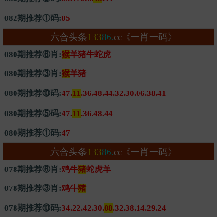
082期推荐①码:
05
六合头条
133
8
6.
c
c
《一肖一码》
080期推荐⑥肖:
猴
羊猪牛蛇虎
080期推荐③肖
:
猴
羊猪
080期推荐⑩码:
47.
11
.36.48.44.32.30.06.38.41
080期推荐⑤码:
47.
11
.36.48.44
080期推荐①码:
47
六合头条
133
8
6.
c
c
《一肖一码》
078期推荐⑥肖:
鸡牛
猪
蛇虎羊
078期推荐③肖
:
鸡牛
猪
078期推荐⑩码:
34.22.42.30.
08
.32.38.14.29.24