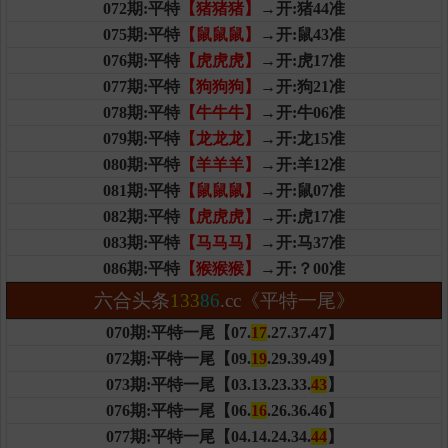
072期:平特
【猪猪猪】
→开:猪44准
075期:平特
【鼠鼠鼠】
→开:鼠43准
076期:平特
【虎虎虎】
→开:虎17准
077期:平特
【狗狗狗】
→开:狗21准
078期:平特
【牛牛牛】
→开:牛06准
079期:平特
【龙龙龙】
→开:龙15准
080期:平特
【羊羊羊】
→开:羊12准
081期:平特
【鼠鼠鼠】
→开:鼠07准
082期:平特
【虎虎虎】
→开:虎17准
083期:平特
【马马马】
→开:马37准
086期:平特
【猴猴猴】
→开:？00准
六合头条
133
86
.
cc
《平特一尾》
070期:平特一尾【07.
17
.27.37.47】
072期:平特一尾【09.
19
.29.39.49】
073期:平特一尾【03.13.23.33.
43
】
076期:平特一尾【06.
16
.26.36.46】
077期:平特一尾【04.14.24.34.
44
】