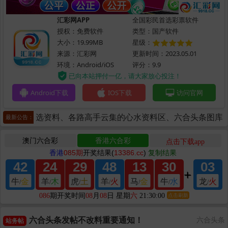
汇彩网APP
全国彩民首选彩票软件
授权：免费软件
类型：国产软件
大小：19.99MB
星级：
来源：汇彩网
更新时间：2023.05.01
环境：Android/iOS
评分：9.9
已向本站押付一亿，请大家放心投注！
Android下载
IOS下载
访问官网
和精选资料、各路高手云集的心水资料区、六合头条图库、正版
最新公告：
六合头条发帖不改料重要通知！
六合头条
站务帖