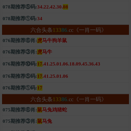
078期推荐⑤码:
34.22.42.30.
08
078期推荐①码:
34
六合头条
133
8
6.
c
c
《一肖一码》
076期推荐⑥肖:
虎
马牛狗羊鼠
076期推荐③肖
:
虎
马牛
076期推荐⑩码:
17
.41.25.01.06.18.09.45.36.43
076期推荐⑤码:
17
.41.25.01.06
076期推荐①码:
17
六合头条
133
8
6.
c
c
《一肖一码》
075期推荐⑥肖:
鼠
马兔鸡猪蛇
075期推荐③肖
:
鼠
马兔