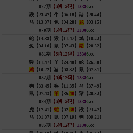
077期
【6肖12码】
1338
6.
cc
猴【23.47】牛【06.18】猪【20.44】
马【13.37】兔【04.28】
龙
【03.15】
078期
【6肖12码】
1338
6.
cc
蛇【14.38】猴【11.47】鸡【10.22】
兔【04.16】鼠【07.43】
猪
【20.32】
081期
【6肖12码】
1338
6.
cc
猴【11.47】羊【24.48】蛇【26.38】
鸡
【10.22】猪【08.32】鼠【07.31】
082期
【6肖12码】
1338
6.
cc
狗【33.45】猴【11.35】马【37.49】
鼠【07.43】
羊
【36.
48
】猪【20.32】
084期
【6肖12码】
1338
6.
cc
虎【17.41】
蛇
【02.
38
】猴【23.47】
马【01.37】鼠【07.19】狗【09.21】
085期
【6肖12码】
1338
6.
cc