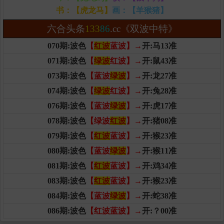
书：【虎龙马】
画：【羊猴猪】
六合头条
133
86
.
cc
《双波中特》
070期:
波色
【
红波
蓝波】→
开:马13准
071期:
波色
【
绿波
红波】→
开:鼠43准
073期:
波色
【
蓝波
绿波
】→
开:龙27准
074期:
波色
【
绿波
红波】→
开:兔28准
076期:
波色
【
蓝波
绿波
】→
开:虎17准
078期:
波色
【
绿波
红波
】→
开:猪08准
079期:
波色
【
红波
蓝波】→
开:猴23准
080期:
波色
【
蓝波
绿波
】→
开:猴11准
081期:
波色
【
红波
蓝波】→
开:鸡34准
083期:
波色
【
红波
蓝波】→
开:猴23准
084期:
波色
【
蓝波
绿波
】→
开:蛇38准
086期:
波色
【
红波蓝波】→
开:？00准