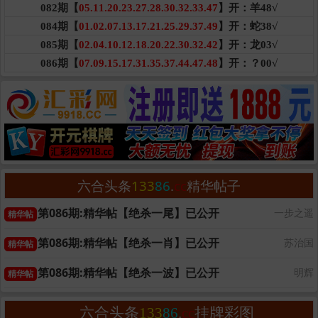
082期【
05.11.20.23.27.28.30.32.33.47
】开
：
羊48√
084期【
01.02.07.13.17.21.25.29.37.49
】开
：
蛇38√
085期【
02.04.10.12.18.20.22.30.32.42
】开
：
龙03√
086期【
07.09.15.17.31.35.37.44.47.48
】开
：
？00√
六合头条
133
86
.
cc
精华帖子
第086期:精华帖【绝杀一尾】已公开
一步之遥
精华帖
第086期:精华帖【绝杀一肖】已公开
苏治国
精华帖
第086期:精华帖【绝杀一波】已公开
明辉
精华帖
六合头条
133
86
.
cc
挂牌彩图